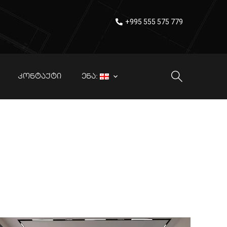
+995 555 575 779
ᲙᲝᲜᲢᲐᲥᲢᲘ
ᲔᲜᲐ:
– 50
ი
ᲓᲠᲐᲢᲣᲚᲘ