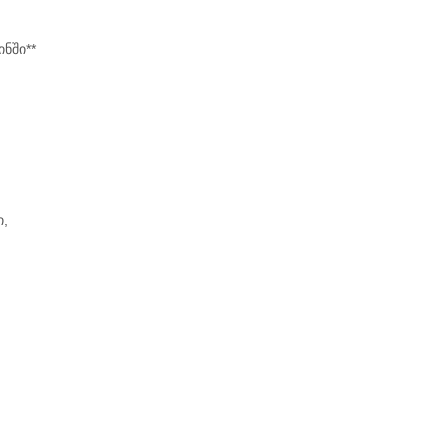
ნში**
ი,