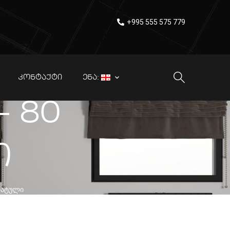
+995 555 575 779
ᲙᲝᲜᲢᲐᲥᲢᲘ
ᲔᲜᲐ:
– 80
ი
ᲓᲠᲐᲢᲣᲚᲘ