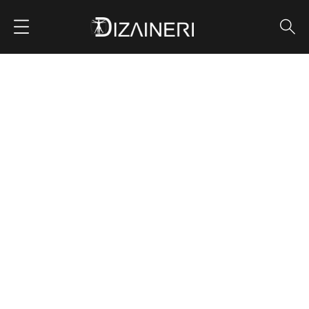
კერძო სახლის
დიზაინი
ᲛᲗᲐᲕᲐᲠᲘ
PORTFOLIO
ᲙᲔᲠᲫᲝ ᲡᲐᲮᲚᲔᲑᲘ
ᲙᲔᲠᲫᲝ ᲡᲐᲮᲚᲘᲡ ᲓᲘᲖᲐᲘᲜᲘ