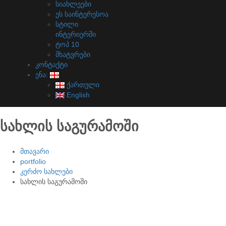
სიახლეები
ეს საინტერესოა
სტილი
ინტერიერში
ტოპ 10
მხატვრები
კონტაქტი
ენა:
ქართული
English
სახლის საგურამოში
მთავარი
portfolio
კერძო სახლები
სახლის საგურამოში