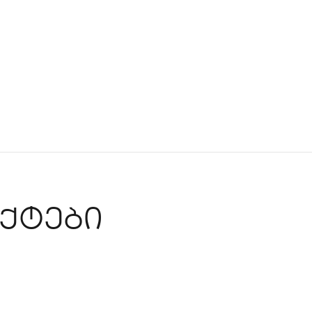
ქტები
45 კვადრატული ბინის დიზაინ
ᲞᲐᲢᲐᲠᲐ ᲑᲘᲜᲔᲑᲘ