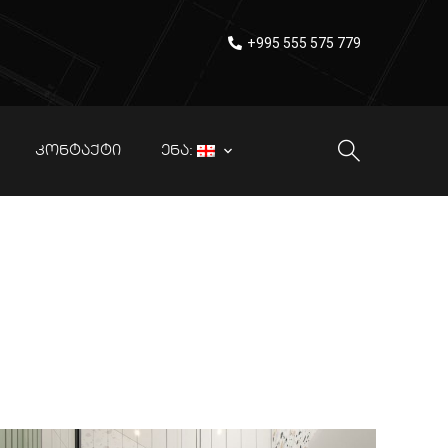
+995 555 575 779
ᲙᲝᲜᲢᲐᲥᲢᲘ
ᲔᲜᲐ:
ზაინი
დრატული
– 30 ᲙᲕᲐᲓᲠᲐᲢᲣᲚᲘ