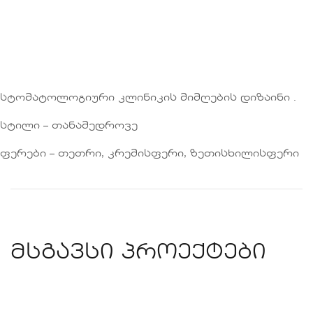
სტომატოლოგიური კლინიკის მიმღების დიზაინი .
სტილი – თანამედროვე
ფერები – თეთრი, კრემისფერი, ზეთისხილისფერი
მსგავსი პროექტები
კლინიკა – ესემსი SMS
ᲙᲚᲘᲜᲘᲙᲔᲑᲘ
ᲝᲤᲘᲡᲔᲑᲘ